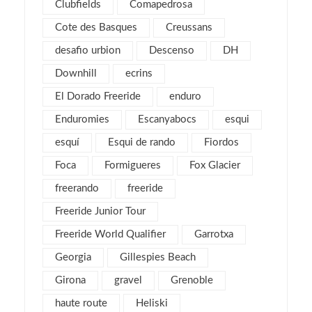
Clubfields
Comapedrosa
octubre 2017
1
Cote des Basques
Creussans
septiembre 2017
2
desafio urbion
Descenso
DH
agosto 2017
4
Downhill
ecrins
julio 2017
1
El Dorado Freeride
enduro
mayo 2017
2
Enduromies
Escanyabocs
esqui
abril 2017
2
esquí
Esqui de rando
Fiordos
marzo 2017
4
Foca
Formigueres
Fox Glacier
febrero 2017
5
freerando
freeride
enero 2017
3
Freeride Junior Tour
diciembre 2016
3
Freeride World Qualifier
Garrotxa
noviembre 2016
1
Georgia
Gillespies Beach
octubre 2016
1
Girona
gravel
septiembre 2016
Grenoble
2
agosto 2016
6
haute route
Heliski