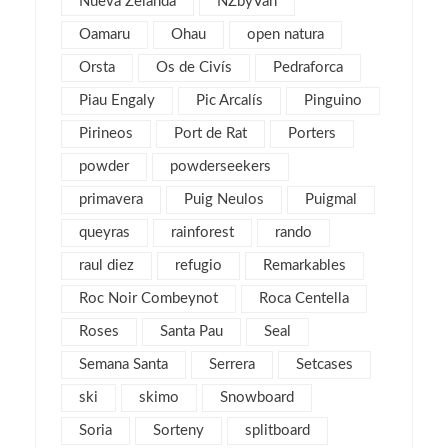
Nueva Zelanda
NZbyVan
enero 2013
5
diciembre 2012
Oamaru
Ohau
open natura
5
noviembre 2012
5
Orsta
Os de Civís
Pedraforca
octubre 2012
7
Piau Engaly
Pic Arcalís
Pinguino
septiembre 2012
6
Pirineos
Port de Rat
Porters
agosto 2012
1
powder
powderseekers
julio 2012
3
primavera
Puig Neulos
Puigmal
junio 2012
2
queyras
rainforest
rando
mayo 2012
2
raul diez
refugio
Remarkables
abril 2012
2
Roc Noir Combeynot
Roca Centella
marzo 2012
4
Roses
Santa Pau
Seal
febrero 2012
2
Semana Santa
Serrera
Setcases
enero 2012
5
ski
skimo
Snowboard
diciembre 2011
4
Soria
Sorteny
splitboard
noviembre 2011
5