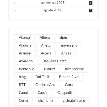
septiembre 2025
1
agosto 2025
3
julio 2025
1
junio 2025
1
mayo 2025
2
Akaroa
Albera
alpes
julio 2019
1
Andorra
Aneto
aniversario
abril 2019
3
Aramon
Arcalis
Ariege
marzo 2019
2
Awakino
Baqueira Beret
febrero 2019
1
Benasque
Biarritz
bikepacking
enero 2019
1
blog
Boi Taull
Broken River
diciembre 2018
1
julio 2018
BTT
CambredAze
Canal
1
febrero 2018
2
Canut
Capcir
Catapedis
enero 2018
3
Cerler
chamonix
cicloalpinismo
noviembre 2017
2