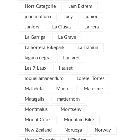
julio 2016
1
Hors Categorie
Jam Extrem
junio 2016
3
joan molluna
Jucy
junior
mayo 2016
3
Juniors
La Clusaz
La Fera
abril 2016
4
La Garriga
La Grave
marzo 2016
4
La Sorrera Bikepark
La Tramun
febrero 2016
8
laguna negra
Lautaret
enero 2016
4
Les 7 Laux
llauset
diciembre 2015
3
loquellamanenduro
Lorelei Torres
noviembre 2015
3
Maladeta
Mantet
Maresme
julio 2015
1
Matagalls
matterhorn
noviembre 2013
1
Montmalus
Montseny
mayo 2013
4
Mount Cook
Mountain Bike
marzo 2013
6
New Zealand
Noruega
Norway
febrero 2013
4