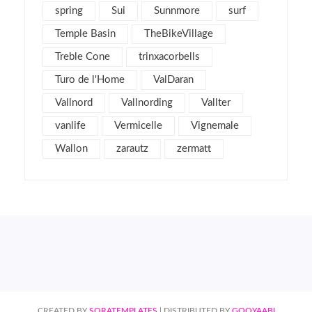
spring
Sui
Sunnmore
surf
octubre 2011
4
Temple Basin
TheBikeVillage
septiembre 2011
2
Treble Cone
agosto 2011
trinxacorbells
4
julio 2011
2
Turo de l'Home
ValDaran
junio 2011
1
Vallnord
Vallnording
Vallter
mayo 2011
3
vanlife
Vermicelle
Vignemale
abril 2011
2
Wallon
zarautz
zermatt
marzo 2011
7
febrero 2011
6
enero 2011
5
diciembre 2010
3
noviembre 2010
7
octubre 2010
9
septiembre 2010
2
CREATED BY
SORATEMPLATES
| DISTRIBUTED BY
GOOYAABI