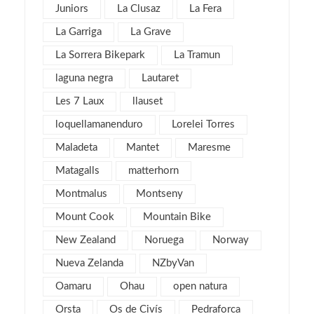
mayo 2016
3
Juniors
La Clusaz
La Fera
abril 2016
4
La Garriga
La Grave
marzo 2016
4
La Sorrera Bikepark
La Tramun
febrero 2016
8
laguna negra
Lautaret
enero 2016
4
Les 7 Laux
llauset
diciembre 2015
3
loquellamanenduro
Lorelei Torres
noviembre 2015
3
Maladeta
Mantet
Maresme
julio 2015
1
Matagalls
matterhorn
noviembre 2013
1
Montmalus
Montseny
mayo 2013
4
Mount Cook
Mountain Bike
marzo 2013
6
New Zealand
Noruega
Norway
febrero 2013
4
Nueva Zelanda
NZbyVan
enero 2013
5
diciembre 2012
Oamaru
Ohau
open natura
5
noviembre 2012
5
Orsta
Os de Civís
Pedraforca