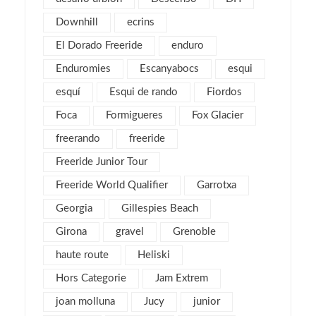
agosto 2017
4
Downhill
ecrins
julio 2017
1
El Dorado Freeride
enduro
mayo 2017
2
Enduromies
Escanyabocs
esqui
abril 2017
2
esquí
Esqui de rando
Fiordos
marzo 2017
4
Foca
Formigueres
Fox Glacier
febrero 2017
5
freerando
freeride
enero 2017
3
Freeride Junior Tour
diciembre 2016
3
Freeride World Qualifier
Garrotxa
noviembre 2016
1
Georgia
Gillespies Beach
octubre 2016
1
Girona
gravel
septiembre 2016
Grenoble
2
agosto 2016
6
haute route
Heliski
julio 2016
1
Hors Categorie
Jam Extrem
junio 2016
3
joan molluna
Jucy
junior