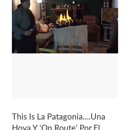
This Is La Patagonia….Una
Hoya Y ‘on Route’ Por El