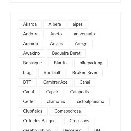
julio 2025
1
junio 2025
1
mayo 2025
2
Akaroa
Albera
alpes
julio 2019
1
Andorra
Aneto
aniversario
abril 2019
3
Aramon
Arcalis
Ariege
marzo 2019
2
Awakino
Baqueira Beret
febrero 2019
1
Benasque
Biarritz
bikepacking
enero 2019
1
blog
Boi Taull
Broken River
diciembre 2018
1
julio 2018
BTT
CambredAze
Canal
1
febrero 2018
2
Canut
Capcir
Catapedis
enero 2018
3
Cerler
chamonix
cicloalpinismo
noviembre 2017
2
Clubfields
Comapedrosa
octubre 2017
1
Cote des Basques
Creussans
septiembre 2017
2
desafio urbion
Descenso
DH