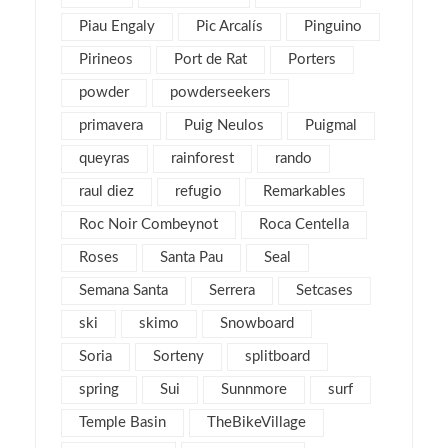
octubre 2012
7
Piau Engaly
Pic Arcalís
Pinguino
septiembre 2012
6
Pirineos
Port de Rat
Porters
agosto 2012
1
powder
powderseekers
julio 2012
3
primavera
Puig Neulos
Puigmal
junio 2012
2
queyras
rainforest
rando
mayo 2012
2
raul diez
refugio
Remarkables
abril 2012
2
Roc Noir Combeynot
Roca Centella
marzo 2012
4
Roses
Santa Pau
Seal
febrero 2012
2
Semana Santa
Serrera
Setcases
enero 2012
5
ski
skimo
Snowboard
diciembre 2011
4
Soria
Sorteny
splitboard
noviembre 2011
5
spring
Sui
Sunnmore
surf
octubre 2011
4
Temple Basin
TheBikeVillage
septiembre 2011
2