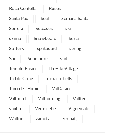
diciembre 2011
4
Roca Centella
Roses
noviembre 2011
5
Santa Pau
Seal
Semana Santa
octubre 2011
4
Serrera
Setcases
ski
septiembre 2011
2
skimo
Snowboard
agosto 2011
Soria
4
julio 2011
2
Sorteny
splitboard
spring
junio 2011
1
Sui
Sunnmore
surf
mayo 2011
3
Temple Basin
TheBikeVillage
abril 2011
2
Treble Cone
trinxacorbells
marzo 2011
7
Turo de l'Home
ValDaran
febrero 2011
6
Vallnord
Vallnording
Vallter
enero 2011
5
vanlife
Vermicelle
Vignemale
diciembre 2010
3
Wallon
zarautz
zermatt
noviembre 2010
7
octubre 2010
9