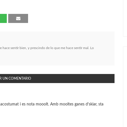
me hace sentir bien, y prescindo de lo que me hace sentir mal. Lo
R UN COMENTARIO
ic acostumat i es nota mooolt. Amb mooltes ganes d'skiar, sta