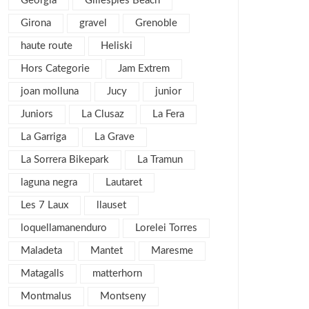
Georgia
Gillespies Beach
agosto 2016
6
Girona
gravel
Grenoble
julio 2016
1
haute route
Heliski
junio 2016
3
Hors Categorie
Jam Extrem
mayo 2016
3
joan molluna
Jucy
junior
abril 2016
4
Juniors
La Clusaz
La Fera
marzo 2016
4
La Garriga
La Grave
febrero 2016
8
La Sorrera Bikepark
La Tramun
enero 2016
4
laguna negra
Lautaret
diciembre 2015
3
Les 7 Laux
llauset
noviembre 2015
3
loquellamanenduro
Lorelei Torres
julio 2015
1
Maladeta
Mantet
Maresme
noviembre 2013
1
Matagalls
matterhorn
mayo 2013
4
Montmalus
Montseny
marzo 2013
6