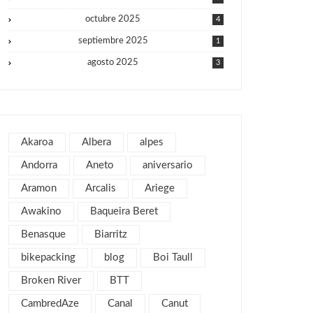
octubre 2025
4
septiembre 2025
1
agosto 2025
3
julio 2025
1
junio 2025
1
mayo 2025
2
Akaroa
Albera
alpes
julio 2019
1
Andorra
Aneto
aniversario
abril 2019
3
Aramon
Arcalis
Ariege
marzo 2019
2
Awakino
Baqueira Beret
febrero 2019
1
Benasque
Biarritz
enero 2019
1
bikepacking
blog
Boi Taull
diciembre 2018
1
julio 2018
Broken River
BTT
1
febrero 2018
2
CambredAze
Canal
Canut