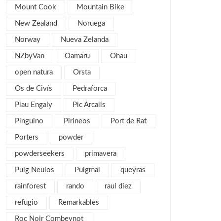
Mount Cook
Mountain Bike
febrero 2013
4
New Zealand
Noruega
enero 2013
5
diciembre 2012
Norway
Nueva Zelanda
5
noviembre 2012
5
NZbyVan
Oamaru
Ohau
octubre 2012
7
open natura
Orsta
septiembre 2012
6
Os de Civís
Pedraforca
agosto 2012
1
Piau Engaly
Pic Arcalís
julio 2012
3
Pinguino
Pirineos
Port de Rat
junio 2012
2
Porters
powder
mayo 2012
2
powderseekers
primavera
abril 2012
2
Puig Neulos
Puigmal
queyras
marzo 2012
4
rainforest
rando
raul diez
febrero 2012
2
refugio
Remarkables
enero 2012
5
Roc Noir Combeynot