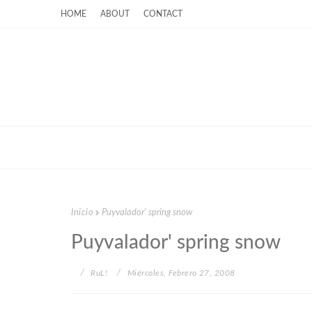
HOME
ABOUT
CONTACT
Inicio
Puyvalador' spring snow
Puyvalador' spring snow
RuL!
Miércoles, Febrero 27, 2008