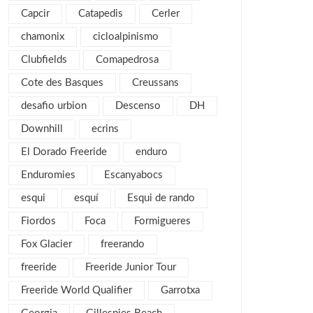
enero 2018
3
Capcir
Catapedis
Cerler
noviembre 2017
2
chamonix
cicloalpinismo
octubre 2017
1
Clubfields
Comapedrosa
septiembre 2017
2
Cote des Basques
Creussans
agosto 2017
4
desafio urbion
Descenso
DH
julio 2017
1
Downhill
ecrins
mayo 2017
2
El Dorado Freeride
enduro
abril 2017
2
Enduromies
Escanyabocs
marzo 2017
4
esqui
esquí
Esqui de rando
febrero 2017
5
Fiordos
Foca
Formigueres
enero 2017
3
Fox Glacier
freerando
diciembre 2016
3
freeride
Freeride Junior Tour
noviembre 2016
1
Freeride World Qualifier
Garrotxa
octubre 2016
1
septiembre 2016
2