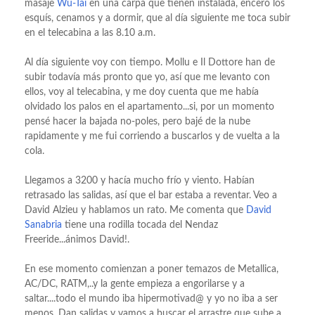
masaje
Wu-Tai
en una carpa que tienen instalada, encero los
esquís, cenamos y a dormir, que al día siguiente me toca subir
en el telecabina a las 8.10 a.m.
Al día siguiente voy con tiempo. Mollu e Il Dottore han de
subir todavía más pronto que yo, así que me levanto con
ellos, voy al telecabina, y me doy cuenta que me había
olvidado los palos en el apartamento...si, por un momento
pensé hacer la bajada no-poles, pero bajé de la nube
rapidamente y me fui corriendo a buscarlos y de vuelta a la
cola.
Llegamos a 3200 y hacía mucho frío y viento. Habían
retrasado las salidas, así que el bar estaba a reventar. Veo a
David Alzieu y hablamos un rato. Me comenta que
David
Sanabria
tiene una rodilla tocada del Nendaz
Freeride...ánimos David!.
En ese momento comienzan a poner temazos de Metallica,
AC/DC, RATM,..y la gente empieza a engorilarse y a
saltar....todo el mundo iba hipermotivad@ y yo no iba a ser
menos. Dan salidas y vamos a buscar el arrastre que sube a