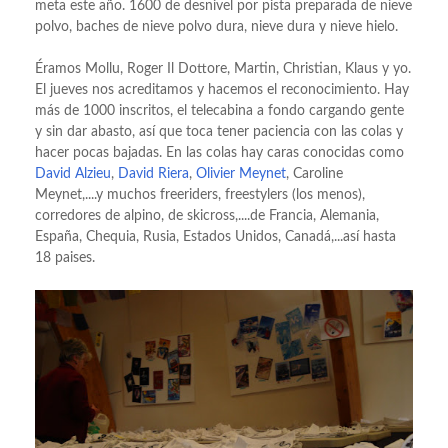
meta este año. 1600 de desnivel por pista preparada de nieve
polvo, baches de nieve polvo dura, nieve dura y nieve hielo.
Éramos Mollu, Roger Il Dottore, Martin, Christian, Klaus y yo.
El jueves nos acreditamos y hacemos el reconocimiento. Hay
más de 1000 inscritos, el telecabina a fondo cargando gente
y sin dar abasto, así que toca tener paciencia con las colas y
hacer pocas bajadas. En las colas hay caras conocidas como
David Alzieu
,
David Riera
,
Olivier Meynet
, Caroline
Meynet,....y muchos freeriders, freestylers (los menos),
corredores de alpino, de skicross,....de Francia, Alemania,
España, Chequia, Rusia, Estados Unidos, Canadá,...así hasta
18 paises.