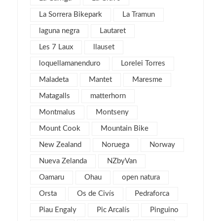
marzo 2016
4
La Sorrera Bikepark
La Tramun
febrero 2016
8
laguna negra
Lautaret
enero 2016
4
Les 7 Laux
llauset
diciembre 2015
3
loquellamanenduro
Lorelei Torres
noviembre 2015
3
Maladeta
Mantet
Maresme
julio 2015
1
Matagalls
matterhorn
noviembre 2013
1
Montmalus
Montseny
mayo 2013
4
Mount Cook
Mountain Bike
marzo 2013
6
New Zealand
Noruega
Norway
febrero 2013
4
Nueva Zelanda
NZbyVan
enero 2013
5
diciembre 2012
Oamaru
Ohau
open natura
5
noviembre 2012
5
Orsta
Os de Civís
Pedraforca
octubre 2012
7
Piau Engaly
Pic Arcalís
Pinguino