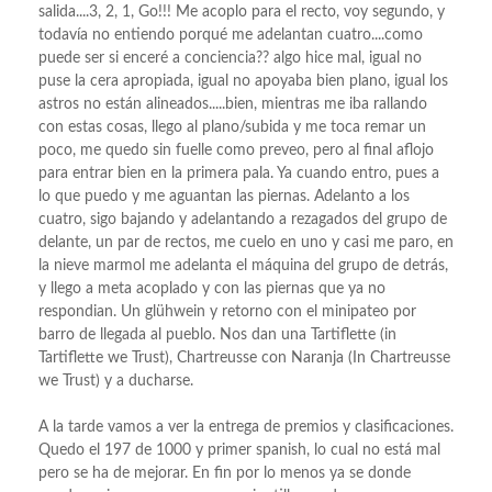
salida....3, 2, 1, Go!!! Me acoplo para el recto, voy segundo, y
todavía no entiendo porqué me adelantan cuatro....como
puede ser si enceré a conciencia?? algo hice mal, igual no
puse la cera apropiada, igual no apoyaba bien plano, igual los
astros no están alineados.....bien, mientras me iba rallando
con estas cosas, llego al plano/subida y me toca remar un
poco, me quedo sin fuelle como preveo, pero al final aflojo
para entrar bien en la primera pala. Ya cuando entro, pues a
lo que puedo y me aguantan las piernas. Adelanto a los
cuatro, sigo bajando y adelantando a rezagados del grupo de
delante, un par de rectos, me cuelo en uno y casi me paro, en
la nieve marmol me adelanta el máquina del grupo de detrás,
y llego a meta acoplado y con las piernas que ya no
respondian. Un glühwein y retorno con el minipateo por
barro de llegada al pueblo. Nos dan una Tartiflette (in
Tartiflette we Trust), Chartreusse con Naranja (In Chartreusse
we Trust) y a ducharse.
A la tarde vamos a ver la entrega de premios y clasificaciones.
Quedo el 197 de 1000 y primer spanish, lo cual no está mal
pero se ha de mejorar. En fin por lo menos ya se donde