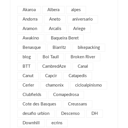
mayo 2025
2
Akaroa
Albera
alpes
julio 2019
1
Andorra
Aneto
aniversario
abril 2019
3
Aramon
Arcalis
Ariege
marzo 2019
2
Awakino
Baqueira Beret
febrero 2019
1
Benasque
Biarritz
bikepacking
enero 2019
1
blog
Boi Taull
Broken River
diciembre 2018
1
julio 2018
BTT
CambredAze
Canal
1
febrero 2018
2
Canut
Capcir
Catapedis
enero 2018
3
Cerler
chamonix
cicloalpinismo
noviembre 2017
2
Clubfields
Comapedrosa
octubre 2017
1
Cote des Basques
Creussans
septiembre 2017
2
desafio urbion
Descenso
DH
agosto 2017
4
Downhill
ecrins
julio 2017
1