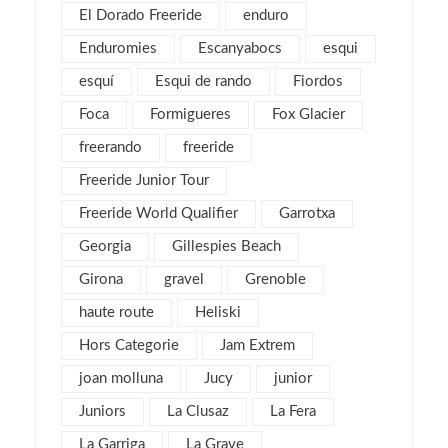
El Dorado Freeride
enduro
mayo 2017
2
Enduromies
Escanyabocs
esqui
abril 2017
2
esquí
Esqui de rando
Fiordos
marzo 2017
4
Foca
Formigueres
Fox Glacier
febrero 2017
5
freerando
freeride
enero 2017
3
Freeride Junior Tour
diciembre 2016
3
Freeride World Qualifier
Garrotxa
noviembre 2016
1
Georgia
Gillespies Beach
octubre 2016
1
Girona
gravel
septiembre 2016
Grenoble
2
agosto 2016
6
haute route
Heliski
julio 2016
1
Hors Categorie
Jam Extrem
junio 2016
3
joan molluna
Jucy
junior
mayo 2016
3
Juniors
La Clusaz
La Fera
abril 2016
4
La Garriga
La Grave