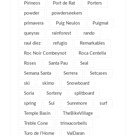
septiembre 2012
6
Pirineos
Port de Rat
Porters
agosto 2012
1
powder
powderseekers
julio 2012
3
primavera
Puig Neulos
Puigmal
junio 2012
2
queyras
rainforest
rando
mayo 2012
2
raul diez
refugio
Remarkables
abril 2012
2
Roc Noir Combeynot
Roca Centella
marzo 2012
4
Roses
Santa Pau
Seal
febrero 2012
2
Semana Santa
Serrera
Setcases
enero 2012
5
ski
skimo
Snowboard
diciembre 2011
4
Soria
Sorteny
splitboard
noviembre 2011
5
spring
Sui
Sunnmore
surf
octubre 2011
4
Temple Basin
TheBikeVillage
septiembre 2011
2
Treble Cone
agosto 2011
trinxacorbells
4
julio 2011
2
Turo de l'Home
ValDaran