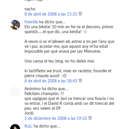
nacho
8 de abril de 2008 a las 15:31
freeride
ha dicho que…
Ets una bèstia! 10 min en fer-te el descens, primer
spanish......el que dic, una bèstia! :-)
A veure si se m'alineen els astres a mi per l'any que
ve i puc acostar-me, que aquest any m'ha estat
impossible per què anava per Les Menuires.
Una canya el teu blog, no ho deixis mai.
in tartiflette we trust, mais en raclette, foundie et
pierre chaude aussi! :-D
8 de abril de 2008 a las 18:43
Anónimo ha dicho que…
Felicitats champión, !!!
que sapigues que el Javi va trencar una fixacio i no
va entrar, i el David R corria amb un dit trencat del
peu. ens veiem al 09
Jordi.
5 de diciembre de 2008 a las 19:33
RuL!
ha dicho que…