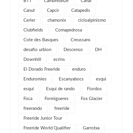
julio 2018
BTT
CambredAze
Canal
1
febrero 2018
2
Canut
Capcir
Catapedis
enero 2018
3
Cerler
chamonix
cicloalpinismo
noviembre 2017
2
Clubfields
Comapedrosa
octubre 2017
1
Cote des Basques
Creussans
septiembre 2017
2
desafio urbion
Descenso
DH
agosto 2017
4
Downhill
ecrins
julio 2017
1
El Dorado Freeride
enduro
mayo 2017
2
Enduromies
Escanyabocs
esqui
abril 2017
2
esquí
Esqui de rando
Fiordos
marzo 2017
4
Foca
Formigueres
Fox Glacier
febrero 2017
5
freerando
freeride
enero 2017
3
Freeride Junior Tour
diciembre 2016
3
Freeride World Qualifier
Garrotxa
noviembre 2016
1