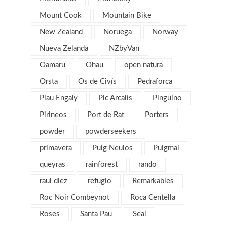
mayo 2013
4
Mount Cook
Mountain Bike
marzo 2013
6
New Zealand
Noruega
Norway
febrero 2013
4
Nueva Zelanda
NZbyVan
enero 2013
5
diciembre 2012
Oamaru
Ohau
open natura
5
noviembre 2012
5
Orsta
Os de Civís
Pedraforca
octubre 2012
7
Piau Engaly
Pic Arcalís
Pinguino
septiembre 2012
6
Pirineos
Port de Rat
Porters
agosto 2012
1
powder
powderseekers
julio 2012
3
primavera
Puig Neulos
Puigmal
junio 2012
2
queyras
rainforest
rando
mayo 2012
2
raul diez
refugio
Remarkables
abril 2012
2
Roc Noir Combeynot
Roca Centella
marzo 2012
4
Roses
Santa Pau
Seal
febrero 2012
2