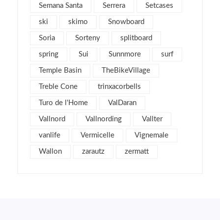
Semana Santa
Serrera
Setcases
enero 2012
5
ski
skimo
Snowboard
diciembre 2011
4
Soria
Sorteny
splitboard
noviembre 2011
5
spring
Sui
Sunnmore
surf
octubre 2011
4
Temple Basin
TheBikeVillage
septiembre 2011
2
Treble Cone
agosto 2011
trinxacorbells
4
julio 2011
2
Turo de l'Home
ValDaran
junio 2011
1
Vallnord
Vallnording
Vallter
mayo 2011
3
vanlife
Vermicelle
Vignemale
abril 2011
2
Wallon
zarautz
zermatt
marzo 2011
7
febrero 2011
6
enero 2011
5
diciembre 2010
3