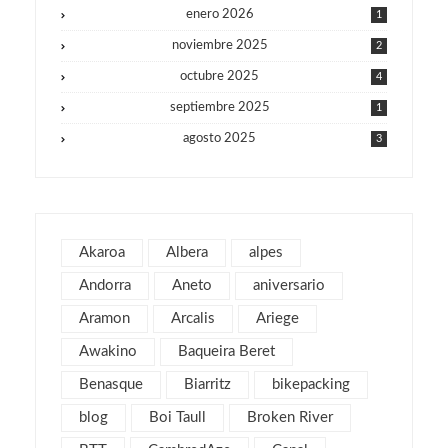
enero 2026
1
noviembre 2025
2
octubre 2025
4
septiembre 2025
1
agosto 2025
3
julio 2025
1
junio 2025
1
mayo 2025
2
Akaroa
Albera
alpes
julio 2019
1
Andorra
Aneto
aniversario
abril 2019
3
Aramon
Arcalis
Ariege
marzo 2019
2
Awakino
Baqueira Beret
febrero 2019
1
Benasque
Biarritz
bikepacking
enero 2019
1
blog
Boi Taull
Broken River
diciembre 2018
1