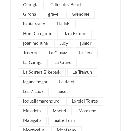
Georgia
Gillespies Beach
octubre 2016
1
Girona
gravel
septiembre 2016
Grenoble
2
agosto 2016
6
haute route
Heliski
julio 2016
1
Hors Categorie
Jam Extrem
junio 2016
3
joan molluna
Jucy
junior
mayo 2016
3
Juniors
La Clusaz
La Fera
abril 2016
4
La Garriga
La Grave
marzo 2016
4
La Sorrera Bikepark
La Tramun
febrero 2016
8
laguna negra
Lautaret
enero 2016
4
Les 7 Laux
llauset
diciembre 2015
3
loquellamanenduro
Lorelei Torres
noviembre 2015
3
Maladeta
Mantet
Maresme
julio 2015
1
Matagalls
matterhorn
noviembre 2013
1
Montmalus
Montseny