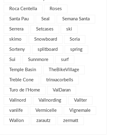
diciembre 2011
4
Roca Centella
Roses
noviembre 2011
5
Santa Pau
Seal
Semana Santa
octubre 2011
4
Serrera
Setcases
ski
septiembre 2011
2
skimo
Snowboard
agosto 2011
Soria
4
julio 2011
2
Sorteny
splitboard
spring
junio 2011
1
Sui
Sunnmore
surf
mayo 2011
3
Temple Basin
TheBikeVillage
abril 2011
2
Treble Cone
trinxacorbells
marzo 2011
7
Turo de l'Home
ValDaran
febrero 2011
6
Vallnord
Vallnording
Vallter
enero 2011
5
vanlife
Vermicelle
Vignemale
diciembre 2010
3
Wallon
zarautz
zermatt
noviembre 2010
7
octubre 2010
9