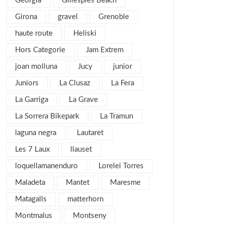
Georgia
Gillespies Beach
agosto 2016
6
Girona
gravel
Grenoble
julio 2016
1
haute route
Heliski
junio 2016
3
Hors Categorie
Jam Extrem
mayo 2016
3
joan molluna
Jucy
junior
abril 2016
4
Juniors
La Clusaz
La Fera
marzo 2016
4
La Garriga
La Grave
febrero 2016
8
La Sorrera Bikepark
La Tramun
enero 2016
4
laguna negra
Lautaret
diciembre 2015
3
Les 7 Laux
llauset
noviembre 2015
3
loquellamanenduro
Lorelei Torres
julio 2015
1
Maladeta
Mantet
Maresme
noviembre 2013
1
Matagalls
matterhorn
mayo 2013
4
Montmalus
Montseny
marzo 2013
6