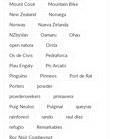
Mount Cook
Mountain Bike
febrero 2013
4
New Zealand
Noruega
enero 2013
5
diciembre 2012
Norway
Nueva Zelanda
5
noviembre 2012
5
NZbyVan
Oamaru
Ohau
octubre 2012
7
open natura
Orsta
septiembre 2012
6
Os de Civís
Pedraforca
agosto 2012
1
Piau Engaly
Pic Arcalís
julio 2012
3
Pinguino
Pirineos
Port de Rat
junio 2012
2
Porters
powder
mayo 2012
2
powderseekers
primavera
abril 2012
2
Puig Neulos
Puigmal
queyras
marzo 2012
4
rainforest
rando
raul diez
febrero 2012
2
refugio
Remarkables
enero 2012
5
Roc Noir Combeynot