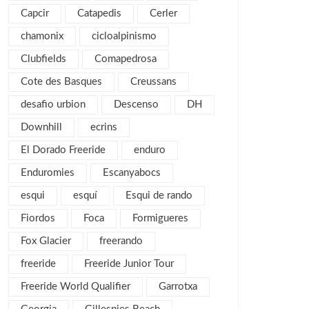
enero 2018
3
Capcir
Catapedis
Cerler
noviembre 2017
2
chamonix
cicloalpinismo
octubre 2017
1
Clubfields
Comapedrosa
septiembre 2017
2
Cote des Basques
Creussans
agosto 2017
4
desafio urbion
Descenso
DH
julio 2017
1
Downhill
ecrins
mayo 2017
2
El Dorado Freeride
enduro
abril 2017
2
Enduromies
Escanyabocs
marzo 2017
4
esqui
esquí
Esqui de rando
febrero 2017
5
Fiordos
Foca
Formigueres
enero 2017
3
Fox Glacier
freerando
diciembre 2016
3
freeride
Freeride Junior Tour
noviembre 2016
1
Freeride World Qualifier
Garrotxa
octubre 2016
1
septiembre 2016
2