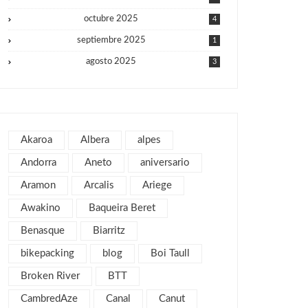
octubre 2025
4
septiembre 2025
1
agosto 2025
3
julio 2025
1
junio 2025
1
mayo 2025
2
Akaroa
Albera
alpes
julio 2019
1
Andorra
Aneto
aniversario
abril 2019
3
Aramon
Arcalis
Ariege
marzo 2019
2
Awakino
Baqueira Beret
febrero 2019
1
Benasque
Biarritz
enero 2019
1
bikepacking
blog
Boi Taull
diciembre 2018
1
julio 2018
Broken River
BTT
1
febrero 2018
2
CambredAze
Canal
Canut