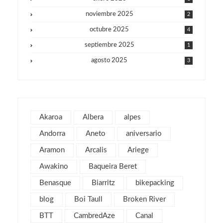
noviembre 2025
2
octubre 2025
4
septiembre 2025
1
agosto 2025
3
julio 2025
1
junio 2025
1
mayo 2025
2
Akaroa
Albera
alpes
julio 2019
1
Andorra
Aneto
aniversario
abril 2019
3
Aramon
Arcalis
Ariege
marzo 2019
2
Awakino
Baqueira Beret
febrero 2019
1
Benasque
Biarritz
bikepacking
enero 2019
1
blog
Boi Taull
Broken River
diciembre 2018
1
julio 2018
BTT
CambredAze
Canal
1