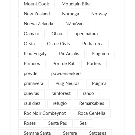
Mount Cook
Mountain Bike
marzo 2013
6
New Zealand
Noruega
Norway
febrero 2013
4
Nueva Zelanda
NZbyVan
enero 2013
5
diciembre 2012
Oamaru
Ohau
open natura
5
noviembre 2012
5
Orsta
Os de Civís
Pedraforca
octubre 2012
7
Piau Engaly
Pic Arcalís
Pinguino
septiembre 2012
6
Pirineos
Port de Rat
Porters
agosto 2012
1
powder
powderseekers
julio 2012
3
primavera
Puig Neulos
Puigmal
junio 2012
2
queyras
rainforest
rando
mayo 2012
2
raul diez
refugio
Remarkables
abril 2012
2
Roc Noir Combeynot
Roca Centella
marzo 2012
4
Roses
Santa Pau
Seal
febrero 2012
2
Semana Santa
Serrera
Setcases