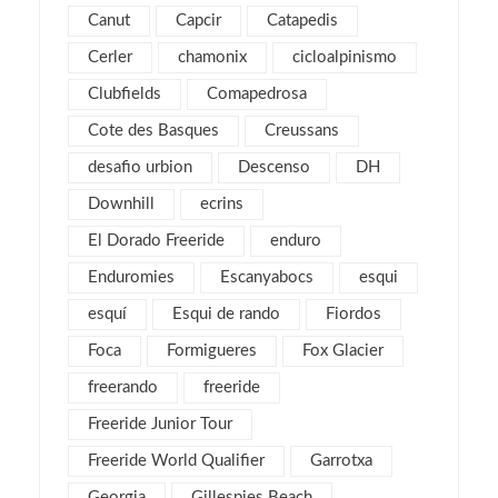
febrero 2018
2
Canut
Capcir
Catapedis
enero 2018
3
Cerler
chamonix
cicloalpinismo
noviembre 2017
2
Clubfields
Comapedrosa
octubre 2017
1
Cote des Basques
Creussans
septiembre 2017
2
desafio urbion
Descenso
DH
agosto 2017
4
Downhill
ecrins
julio 2017
1
El Dorado Freeride
enduro
mayo 2017
2
Enduromies
Escanyabocs
esqui
abril 2017
2
esquí
Esqui de rando
Fiordos
marzo 2017
4
Foca
Formigueres
Fox Glacier
febrero 2017
5
freerando
freeride
enero 2017
3
Freeride Junior Tour
diciembre 2016
3
Freeride World Qualifier
Garrotxa
noviembre 2016
1
Georgia
Gillespies Beach