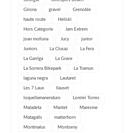
octubre 2016
1
Girona
gravel
septiembre 2016
Grenoble
2
agosto 2016
6
haute route
Heliski
julio 2016
1
Hors Categorie
Jam Extrem
junio 2016
3
joan molluna
Jucy
junior
mayo 2016
3
Juniors
La Clusaz
La Fera
abril 2016
4
La Garriga
La Grave
marzo 2016
4
La Sorrera Bikepark
La Tramun
febrero 2016
8
laguna negra
Lautaret
enero 2016
4
Les 7 Laux
llauset
diciembre 2015
3
loquellamanenduro
Lorelei Torres
noviembre 2015
3
Maladeta
Mantet
Maresme
julio 2015
1
Matagalls
matterhorn
noviembre 2013
1
Montmalus
Montseny
mayo 2013
4