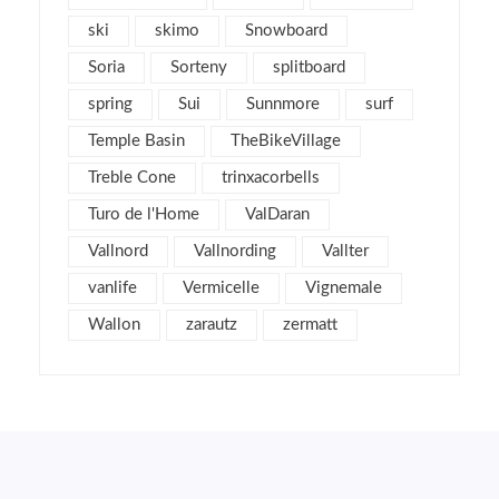
enero 2012
5
ski
skimo
Snowboard
diciembre 2011
4
Soria
Sorteny
splitboard
noviembre 2011
5
spring
Sui
Sunnmore
surf
octubre 2011
4
Temple Basin
TheBikeVillage
septiembre 2011
2
Treble Cone
agosto 2011
trinxacorbells
4
julio 2011
2
Turo de l'Home
ValDaran
junio 2011
1
Vallnord
Vallnording
Vallter
mayo 2011
3
vanlife
Vermicelle
Vignemale
abril 2011
2
Wallon
zarautz
zermatt
marzo 2011
7
febrero 2011
6
enero 2011
5
diciembre 2010
3
noviembre 2010
7