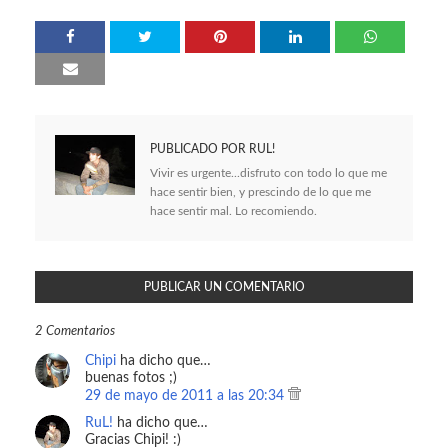
PUBLICADO POR
RUL!
Vivir es urgente...disfruto con todo lo que me
hace sentir bien, y prescindo de lo que me
hace sentir mal. Lo recomiendo.
PUBLICAR UN COMENTARIO
2 Comentarios
Chipi
ha dicho que…
buenas fotos ;)
29 de mayo de 2011 a las 20:34
RuL!
ha dicho que…
Gracias Chipi! :)