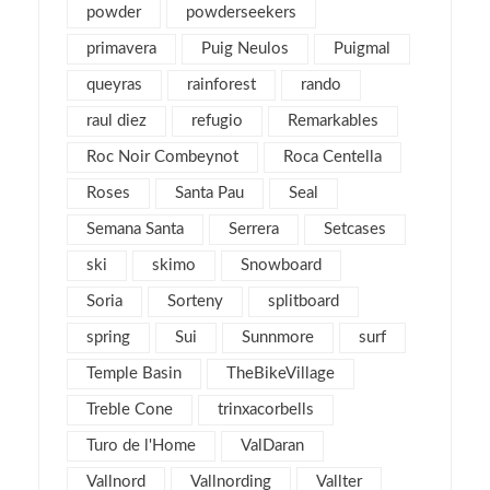
agosto 2012
1
powder
powderseekers
julio 2012
3
primavera
Puig Neulos
Puigmal
junio 2012
2
queyras
rainforest
rando
mayo 2012
2
raul diez
refugio
Remarkables
abril 2012
2
Roc Noir Combeynot
Roca Centella
marzo 2012
4
Roses
Santa Pau
Seal
febrero 2012
2
Semana Santa
Serrera
Setcases
enero 2012
5
ski
skimo
Snowboard
diciembre 2011
4
Soria
Sorteny
splitboard
noviembre 2011
5
spring
Sui
Sunnmore
surf
octubre 2011
4
Temple Basin
TheBikeVillage
septiembre 2011
2
Treble Cone
agosto 2011
trinxacorbells
4
julio 2011
2
Turo de l'Home
ValDaran
junio 2011
1
Vallnord
Vallnording
Vallter