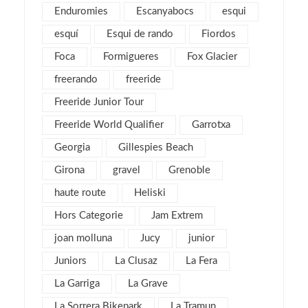
Enduromies
Escanyabocs
esqui
abril 2017
2
esquí
Esqui de rando
Fiordos
marzo 2017
4
Foca
Formigueres
Fox Glacier
febrero 2017
5
freerando
freeride
enero 2017
3
Freeride Junior Tour
diciembre 2016
3
Freeride World Qualifier
Garrotxa
noviembre 2016
1
Georgia
Gillespies Beach
octubre 2016
1
Girona
gravel
septiembre 2016
Grenoble
2
agosto 2016
6
haute route
Heliski
julio 2016
1
Hors Categorie
Jam Extrem
junio 2016
3
joan molluna
Jucy
junior
mayo 2016
3
Juniors
La Clusaz
La Fera
abril 2016
4
La Garriga
La Grave
marzo 2016
4
La Sorrera Bikepark
La Tramun