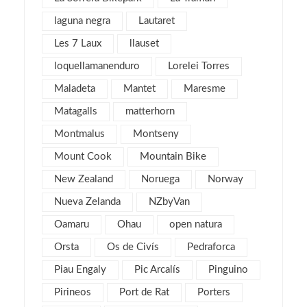
febrero 2016
8
laguna negra
Lautaret
enero 2016
4
Les 7 Laux
llauset
diciembre 2015
3
loquellamanenduro
Lorelei Torres
noviembre 2015
3
Maladeta
Mantet
Maresme
julio 2015
1
Matagalls
matterhorn
noviembre 2013
1
Montmalus
Montseny
mayo 2013
4
Mount Cook
Mountain Bike
marzo 2013
6
New Zealand
Noruega
Norway
febrero 2013
4
Nueva Zelanda
NZbyVan
enero 2013
5
diciembre 2012
Oamaru
Ohau
open natura
5
noviembre 2012
5
Orsta
Os de Civís
Pedraforca
octubre 2012
7
Piau Engaly
Pic Arcalís
Pinguino
septiembre 2012
6
Pirineos
Port de Rat
Porters