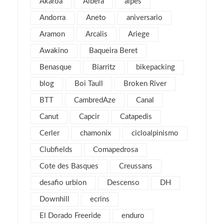
Akaroa
Albera
alpes
julio 2019
1
Andorra
Aneto
aniversario
abril 2019
3
Aramon
Arcalis
Ariege
marzo 2019
2
Awakino
Baqueira Beret
febrero 2019
1
Benasque
Biarritz
bikepacking
enero 2019
1
blog
Boi Taull
Broken River
diciembre 2018
1
julio 2018
BTT
CambredAze
Canal
1
febrero 2018
2
Canut
Capcir
Catapedis
enero 2018
3
Cerler
chamonix
cicloalpinismo
noviembre 2017
2
Clubfields
Comapedrosa
octubre 2017
1
Cote des Basques
Creussans
septiembre 2017
2
desafio urbion
Descenso
DH
agosto 2017
4
Downhill
ecrins
julio 2017
1
El Dorado Freeride
enduro
mayo 2017
2