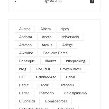
agosto 2025
3
julio 2025
1
junio 2025
1
mayo 2025
2
Akaroa
Albera
alpes
julio 2019
1
Andorra
Aneto
aniversario
abril 2019
3
Aramon
Arcalis
Ariege
marzo 2019
2
Awakino
Baqueira Beret
febrero 2019
1
Benasque
Biarritz
bikepacking
enero 2019
1
blog
Boi Taull
Broken River
diciembre 2018
1
julio 2018
BTT
CambredAze
Canal
1
febrero 2018
2
Canut
Capcir
Catapedis
enero 2018
3
Cerler
chamonix
cicloalpinismo
noviembre 2017
2
Clubfields
Comapedrosa
octubre 2017
1