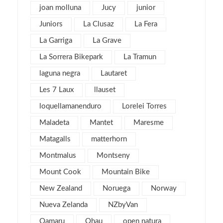
junio 2016
3
joan molluna
Jucy
junior
mayo 2016
3
Juniors
La Clusaz
La Fera
abril 2016
4
La Garriga
La Grave
marzo 2016
4
La Sorrera Bikepark
La Tramun
febrero 2016
8
laguna negra
Lautaret
enero 2016
4
Les 7 Laux
llauset
diciembre 2015
3
loquellamanenduro
Lorelei Torres
noviembre 2015
3
Maladeta
Mantet
Maresme
julio 2015
1
Matagalls
matterhorn
noviembre 2013
1
Montmalus
Montseny
mayo 2013
4
Mount Cook
Mountain Bike
marzo 2013
6
New Zealand
Noruega
Norway
febrero 2013
4
Nueva Zelanda
NZbyVan
enero 2013
5
diciembre 2012
Oamaru
Ohau
open natura
5