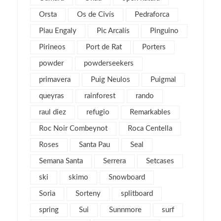
noviembre 2012
5
Orsta
Os de Civís
Pedraforca
octubre 2012
7
Piau Engaly
Pic Arcalís
Pinguino
septiembre 2012
6
Pirineos
Port de Rat
Porters
agosto 2012
1
powder
powderseekers
julio 2012
3
primavera
Puig Neulos
Puigmal
junio 2012
2
queyras
rainforest
rando
mayo 2012
2
raul diez
refugio
Remarkables
abril 2012
2
Roc Noir Combeynot
Roca Centella
marzo 2012
4
Roses
Santa Pau
Seal
febrero 2012
2
Semana Santa
Serrera
Setcases
enero 2012
5
ski
skimo
Snowboard
diciembre 2011
4
Soria
Sorteny
splitboard
noviembre 2011
5
spring
Sui
Sunnmore
surf
octubre 2011
4