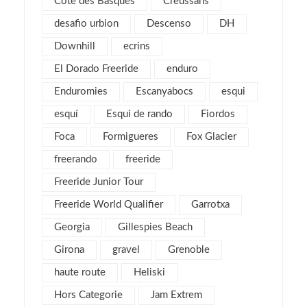
Cote des Basques
Creussans
septiembre 2017
2
desafio urbion
Descenso
DH
agosto 2017
4
Downhill
ecrins
julio 2017
1
El Dorado Freeride
enduro
mayo 2017
2
Enduromies
Escanyabocs
esqui
abril 2017
2
esquí
Esqui de rando
Fiordos
marzo 2017
4
Foca
Formigueres
Fox Glacier
febrero 2017
5
freerando
freeride
enero 2017
3
Freeride Junior Tour
diciembre 2016
3
Freeride World Qualifier
Garrotxa
noviembre 2016
1
Georgia
Gillespies Beach
octubre 2016
1
Girona
gravel
septiembre 2016
Grenoble
2
agosto 2016
6
haute route
Heliski
julio 2016
1
Hors Categorie
Jam Extrem