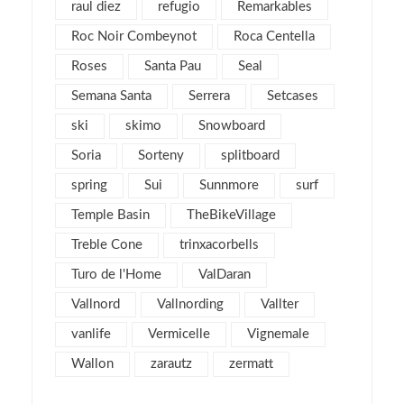
raul diez
refugio
Remarkables
abril 2012
2
Roc Noir Combeynot
Roca Centella
marzo 2012
4
Roses
Santa Pau
Seal
febrero 2012
2
Semana Santa
Serrera
Setcases
enero 2012
5
ski
skimo
Snowboard
diciembre 2011
4
Soria
Sorteny
splitboard
noviembre 2011
5
spring
Sui
Sunnmore
surf
octubre 2011
4
Temple Basin
TheBikeVillage
septiembre 2011
2
Treble Cone
agosto 2011
trinxacorbells
4
julio 2011
2
Turo de l'Home
ValDaran
junio 2011
1
Vallnord
Vallnording
Vallter
mayo 2011
3
vanlife
Vermicelle
Vignemale
abril 2011
2
Wallon
zarautz
zermatt
marzo 2011
7