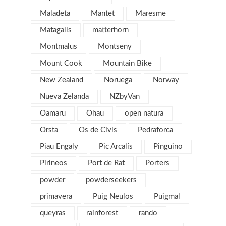
noviembre 2015
3
Maladeta
Mantet
Maresme
julio 2015
1
Matagalls
matterhorn
noviembre 2013
1
Montmalus
Montseny
mayo 2013
4
Mount Cook
Mountain Bike
marzo 2013
6
New Zealand
Noruega
Norway
febrero 2013
4
Nueva Zelanda
NZbyVan
enero 2013
5
diciembre 2012
Oamaru
Ohau
open natura
5
noviembre 2012
5
Orsta
Os de Civís
Pedraforca
octubre 2012
7
Piau Engaly
Pic Arcalís
Pinguino
septiembre 2012
6
Pirineos
Port de Rat
Porters
agosto 2012
1
powder
powderseekers
julio 2012
3
primavera
Puig Neulos
Puigmal
junio 2012
2
queyras
rainforest
rando
mayo 2012
2