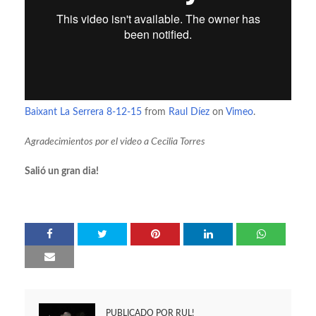
Baixant La Serrera 8-12-15
from
Raul Díez
on
Vimeo
.
Agradecimientos por el video a Cecilia Torres
Salió un gran dia!
PUBLICADO POR
RUL!