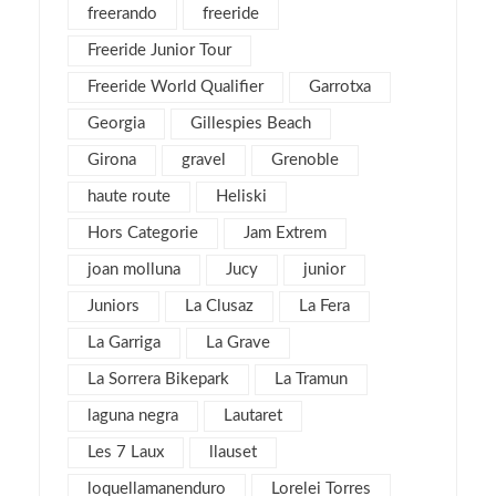
freerando
freeride
enero 2017
3
Freeride Junior Tour
diciembre 2016
3
Freeride World Qualifier
Garrotxa
noviembre 2016
1
Georgia
Gillespies Beach
octubre 2016
1
Girona
gravel
septiembre 2016
Grenoble
2
agosto 2016
6
haute route
Heliski
julio 2016
1
Hors Categorie
Jam Extrem
junio 2016
3
joan molluna
Jucy
junior
mayo 2016
3
Juniors
La Clusaz
La Fera
abril 2016
4
La Garriga
La Grave
marzo 2016
4
La Sorrera Bikepark
La Tramun
febrero 2016
8
laguna negra
Lautaret
enero 2016
4
Les 7 Laux
llauset
diciembre 2015
3
loquellamanenduro
Lorelei Torres