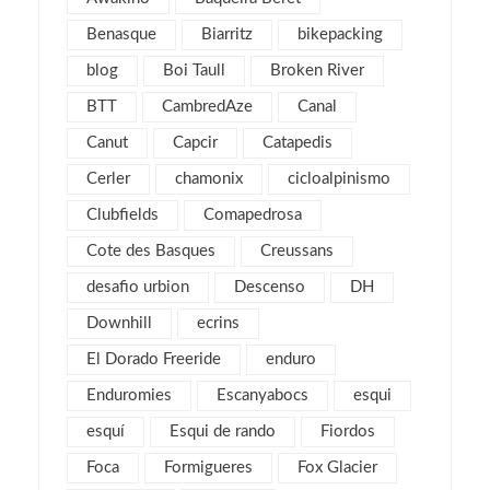
febrero 2019
1
Benasque
Biarritz
bikepacking
enero 2019
1
blog
Boi Taull
Broken River
diciembre 2018
1
julio 2018
BTT
CambredAze
Canal
1
febrero 2018
2
Canut
Capcir
Catapedis
enero 2018
3
Cerler
chamonix
cicloalpinismo
noviembre 2017
2
Clubfields
Comapedrosa
octubre 2017
1
Cote des Basques
Creussans
septiembre 2017
2
desafio urbion
Descenso
DH
agosto 2017
4
Downhill
ecrins
julio 2017
1
El Dorado Freeride
enduro
mayo 2017
2
Enduromies
Escanyabocs
esqui
abril 2017
2
esquí
Esqui de rando
Fiordos
marzo 2017
4
Foca
Formigueres
Fox Glacier
febrero 2017
5