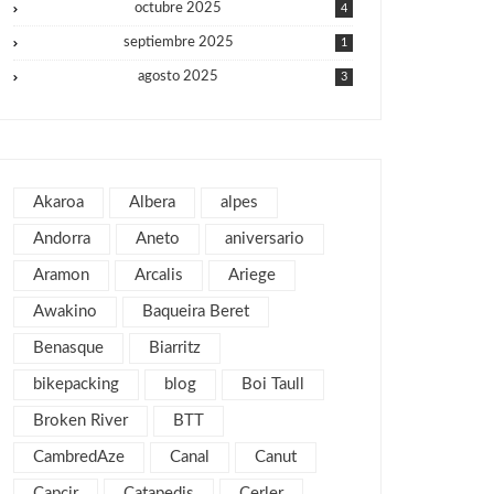
octubre 2025
4
septiembre 2025
1
agosto 2025
3
julio 2025
1
junio 2025
1
mayo 2025
2
Akaroa
Albera
alpes
julio 2019
1
Andorra
Aneto
aniversario
abril 2019
3
Aramon
Arcalis
Ariege
marzo 2019
2
Awakino
Baqueira Beret
febrero 2019
1
Benasque
Biarritz
enero 2019
1
bikepacking
blog
Boi Taull
diciembre 2018
1
julio 2018
Broken River
BTT
1
febrero 2018
2
CambredAze
Canal
Canut
enero 2018
3
Capcir
Catapedis
Cerler