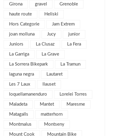
agosto 2016
6
Girona
gravel
Grenoble
julio 2016
1
haute route
Heliski
junio 2016
3
Hors Categorie
Jam Extrem
mayo 2016
3
joan molluna
Jucy
junior
abril 2016
4
Juniors
La Clusaz
La Fera
marzo 2016
4
La Garriga
La Grave
febrero 2016
8
La Sorrera Bikepark
La Tramun
enero 2016
4
laguna negra
Lautaret
diciembre 2015
3
Les 7 Laux
llauset
noviembre 2015
3
loquellamanenduro
Lorelei Torres
julio 2015
1
Maladeta
Mantet
Maresme
noviembre 2013
1
Matagalls
matterhorn
mayo 2013
4
Montmalus
Montseny
marzo 2013
6
Mount Cook
Mountain Bike
febrero 2013
4