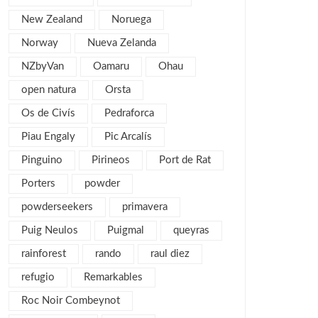
New Zealand
Noruega
enero 2013
5
diciembre 2012
Norway
Nueva Zelanda
5
noviembre 2012
5
NZbyVan
Oamaru
Ohau
octubre 2012
7
open natura
Orsta
septiembre 2012
6
Os de Civís
Pedraforca
agosto 2012
1
Piau Engaly
Pic Arcalís
julio 2012
3
Pinguino
Pirineos
Port de Rat
junio 2012
2
Porters
powder
mayo 2012
2
powderseekers
primavera
abril 2012
2
Puig Neulos
Puigmal
queyras
marzo 2012
4
rainforest
rando
raul diez
febrero 2012
2
refugio
Remarkables
enero 2012
5
Roc Noir Combeynot
diciembre 2011
4