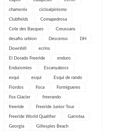
noviembre 2017
2
chamonix
cicloalpinismo
octubre 2017
1
Clubfields
Comapedrosa
septiembre 2017
2
Cote des Basques
Creussans
agosto 2017
4
desafio urbion
Descenso
DH
julio 2017
1
Downhill
ecrins
mayo 2017
2
El Dorado Freeride
enduro
abril 2017
2
Enduromies
Escanyabocs
marzo 2017
4
esqui
esquí
Esqui de rando
febrero 2017
5
Fiordos
Foca
Formigueres
enero 2017
3
Fox Glacier
freerando
diciembre 2016
3
freeride
Freeride Junior Tour
noviembre 2016
1
Freeride World Qualifier
Garrotxa
octubre 2016
1
Georgia
septiembre 2016
Gillespies Beach
2