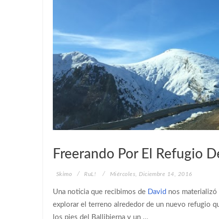
SKIMO
Freerando Por El Refugio D
Skimo
RuL!
Miércoles, Diciembre 14, 2016
Una noticia que recibimos de
David
nos materializó
explorar el terreno alrededor de un nuevo refugio q
los pies del Ballibierna y un …