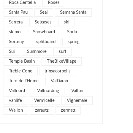
Roca Centella
Roses
noviembre 2011
5
Santa Pau
Seal
Semana Santa
octubre 2011
4
Serrera
Setcases
ski
septiembre 2011
2
skimo
Snowboard
agosto 2011
Soria
4
julio 2011
2
Sorteny
splitboard
spring
junio 2011
1
Sui
Sunnmore
surf
mayo 2011
3
Temple Basin
TheBikeVillage
abril 2011
2
Treble Cone
trinxacorbells
marzo 2011
7
Turo de l'Home
ValDaran
febrero 2011
6
Vallnord
Vallnording
Vallter
enero 2011
5
vanlife
Vermicelle
Vignemale
diciembre 2010
3
Wallon
zarautz
zermatt
noviembre 2010
7
octubre 2010
9
septiembre 2010
2