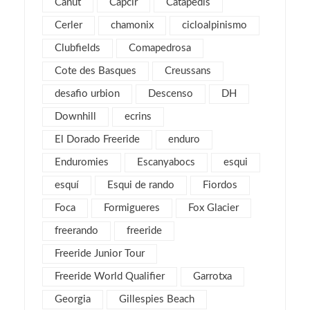
Canut
Capcir
Catapedis
enero 2018
3
Cerler
chamonix
cicloalpinismo
noviembre 2017
2
Clubfields
Comapedrosa
octubre 2017
1
Cote des Basques
Creussans
septiembre 2017
2
desafio urbion
Descenso
DH
agosto 2017
4
Downhill
ecrins
julio 2017
1
El Dorado Freeride
enduro
mayo 2017
2
Enduromies
Escanyabocs
esqui
abril 2017
2
esquí
Esqui de rando
Fiordos
marzo 2017
4
Foca
Formigueres
Fox Glacier
febrero 2017
5
freerando
freeride
enero 2017
3
Freeride Junior Tour
diciembre 2016
3
Freeride World Qualifier
Garrotxa
noviembre 2016
1
Georgia
Gillespies Beach
octubre 2016
1