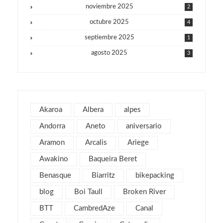
noviembre 2025
2
octubre 2025
4
septiembre 2025
1
agosto 2025
3
julio 2025
1
junio 2025
1
mayo 2025
2
Akaroa
Albera
alpes
julio 2019
1
Andorra
Aneto
aniversario
abril 2019
3
Aramon
Arcalis
Ariege
marzo 2019
2
Awakino
Baqueira Beret
febrero 2019
1
Benasque
Biarritz
bikepacking
enero 2019
1
blog
Boi Taull
Broken River
diciembre 2018
1
julio 2018
BTT
CambredAze
Canal
1
febrero 2018
2