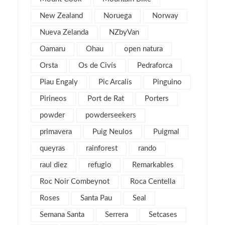
marzo 2013
6
New Zealand
Noruega
Norway
febrero 2013
4
Nueva Zelanda
NZbyVan
enero 2013
5
diciembre 2012
Oamaru
Ohau
open natura
5
noviembre 2012
5
Orsta
Os de Civís
Pedraforca
octubre 2012
7
Piau Engaly
Pic Arcalís
Pinguino
septiembre 2012
6
Pirineos
Port de Rat
Porters
agosto 2012
1
powder
powderseekers
julio 2012
3
primavera
Puig Neulos
Puigmal
junio 2012
2
queyras
rainforest
rando
mayo 2012
2
raul diez
refugio
Remarkables
abril 2012
2
Roc Noir Combeynot
Roca Centella
marzo 2012
4
Roses
Santa Pau
Seal
febrero 2012
2
Semana Santa
Serrera
Setcases
enero 2012
5