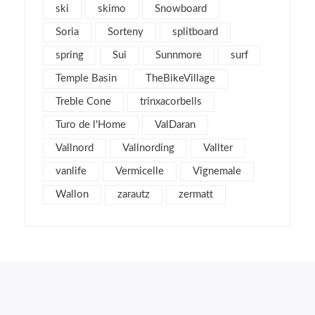
ski
skimo
Snowboard
diciembre 2011
4
Soria
Sorteny
splitboard
noviembre 2011
5
spring
Sui
Sunnmore
surf
octubre 2011
4
Temple Basin
TheBikeVillage
septiembre 2011
2
Treble Cone
agosto 2011
trinxacorbells
4
julio 2011
2
Turo de l'Home
ValDaran
junio 2011
1
Vallnord
Vallnording
Vallter
mayo 2011
3
vanlife
Vermicelle
Vignemale
abril 2011
2
Wallon
zarautz
zermatt
marzo 2011
7
febrero 2011
6
enero 2011
5
diciembre 2010
3
noviembre 2010
7