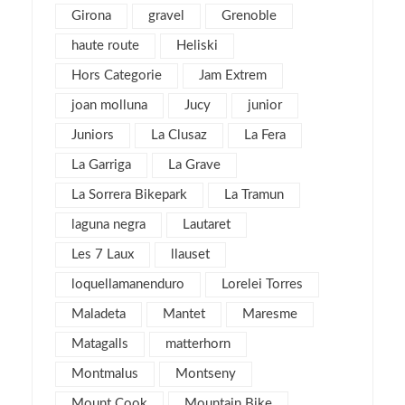
Girona
gravel
septiembre 2016
Grenoble
2
agosto 2016
6
haute route
Heliski
julio 2016
1
Hors Categorie
Jam Extrem
junio 2016
3
joan molluna
Jucy
junior
mayo 2016
3
Juniors
La Clusaz
La Fera
abril 2016
4
La Garriga
La Grave
marzo 2016
4
La Sorrera Bikepark
La Tramun
febrero 2016
8
laguna negra
Lautaret
enero 2016
4
Les 7 Laux
llauset
diciembre 2015
3
loquellamanenduro
Lorelei Torres
noviembre 2015
3
Maladeta
Mantet
Maresme
julio 2015
1
Matagalls
matterhorn
noviembre 2013
1
Montmalus
Montseny
mayo 2013
4
Mount Cook
Mountain Bike