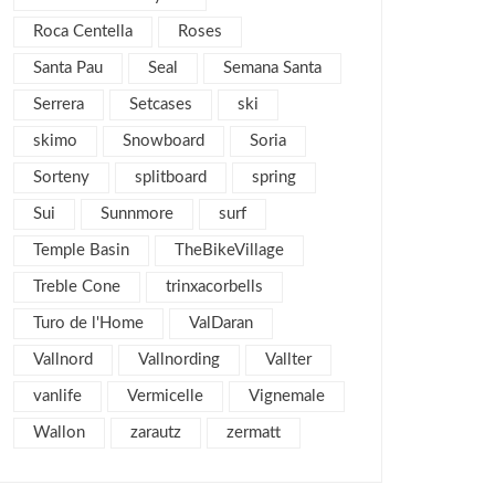
diciembre 2011
4
Roca Centella
Roses
noviembre 2011
5
Santa Pau
Seal
Semana Santa
octubre 2011
4
Serrera
Setcases
ski
septiembre 2011
2
skimo
Snowboard
agosto 2011
Soria
4
julio 2011
2
Sorteny
splitboard
spring
junio 2011
1
Sui
Sunnmore
surf
mayo 2011
3
Temple Basin
TheBikeVillage
abril 2011
2
Treble Cone
trinxacorbells
marzo 2011
7
Turo de l'Home
ValDaran
febrero 2011
6
Vallnord
Vallnording
Vallter
enero 2011
5
vanlife
Vermicelle
Vignemale
diciembre 2010
3
Wallon
zarautz
zermatt
noviembre 2010
7
octubre 2010
9