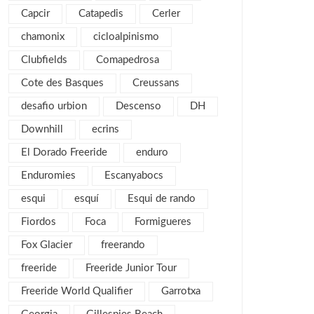
enero 2018
3
Capcir
Catapedis
Cerler
noviembre 2017
2
chamonix
cicloalpinismo
octubre 2017
1
Clubfields
Comapedrosa
septiembre 2017
2
Cote des Basques
Creussans
agosto 2017
4
desafio urbion
Descenso
DH
julio 2017
1
Downhill
ecrins
mayo 2017
2
El Dorado Freeride
enduro
abril 2017
2
Enduromies
Escanyabocs
marzo 2017
4
esqui
esquí
Esqui de rando
febrero 2017
5
Fiordos
Foca
Formigueres
enero 2017
3
Fox Glacier
freerando
diciembre 2016
3
freeride
Freeride Junior Tour
noviembre 2016
1
Freeride World Qualifier
Garrotxa
octubre 2016
1
septiembre 2016
2