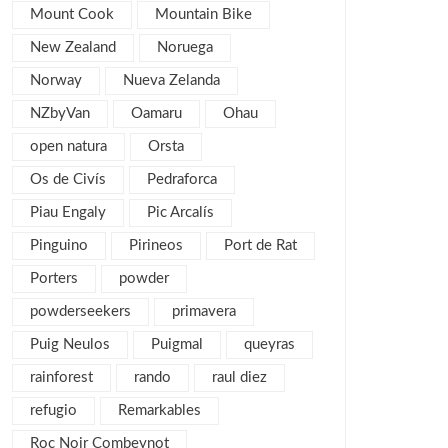
Mount Cook
Mountain Bike
febrero 2013
4
New Zealand
Noruega
enero 2013
5
diciembre 2012
Norway
Nueva Zelanda
5
noviembre 2012
5
NZbyVan
Oamaru
Ohau
octubre 2012
7
open natura
Orsta
septiembre 2012
6
Os de Civís
Pedraforca
agosto 2012
1
Piau Engaly
Pic Arcalís
julio 2012
3
Pinguino
Pirineos
Port de Rat
junio 2012
2
Porters
powder
mayo 2012
2
powderseekers
primavera
abril 2012
2
Puig Neulos
Puigmal
queyras
marzo 2012
4
rainforest
rando
raul diez
febrero 2012
2
refugio
Remarkables
enero 2012
5
Roc Noir Combeynot