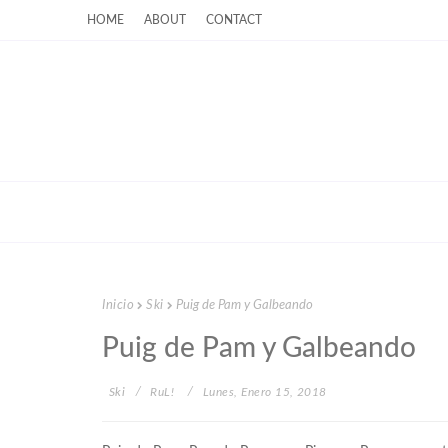
HOME
ABOUT
CONTACT
Inicio
Ski
Puig de Pam y Galbeando
Puig de Pam y Galbeando
Ski
RuL!
Lunes, Enero 15, 2018