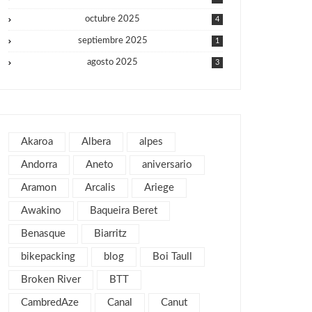
octubre 2025
4
septiembre 2025
1
agosto 2025
3
julio 2025
1
junio 2025
1
mayo 2025
2
Akaroa
Albera
alpes
julio 2019
1
Andorra
Aneto
aniversario
abril 2019
3
Aramon
Arcalis
Ariege
marzo 2019
2
Awakino
Baqueira Beret
febrero 2019
1
Benasque
Biarritz
enero 2019
1
bikepacking
blog
Boi Taull
diciembre 2018
1
julio 2018
Broken River
BTT
1
febrero 2018
2
CambredAze
Canal
Canut