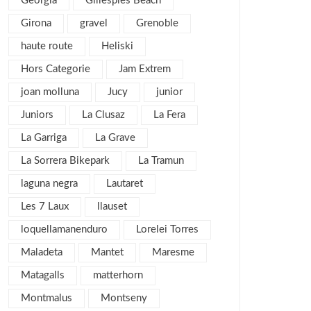
Georgia
Gillespies Beach
agosto 2016
6
Girona
gravel
Grenoble
julio 2016
1
haute route
Heliski
junio 2016
3
Hors Categorie
Jam Extrem
mayo 2016
3
joan molluna
Jucy
junior
abril 2016
4
Juniors
La Clusaz
La Fera
marzo 2016
4
La Garriga
La Grave
febrero 2016
8
La Sorrera Bikepark
La Tramun
enero 2016
4
laguna negra
Lautaret
diciembre 2015
3
Les 7 Laux
llauset
noviembre 2015
3
loquellamanenduro
Lorelei Torres
julio 2015
1
Maladeta
Mantet
Maresme
noviembre 2013
1
Matagalls
matterhorn
mayo 2013
4
Montmalus
Montseny
marzo 2013
6