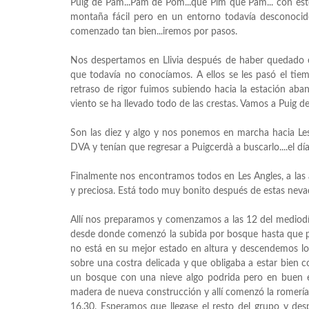
Puig de Pam...Pam de Pom...que Pim que Pam... con est
montaña fácil pero en un entorno todavía desconoci
comenzado tan bien...iremos por pasos.
Nos despertamos en Llivia después de haber quedado e
que todavía no conocíamos. A ellos se les pasó el tie
retraso de rigor fuimos subiendo hacia la estación aba
viento se ha llevado todo de las crestas. Vamos a Puig d
Son las diez y algo y nos ponemos en marcha hacia Les 
DVA y tenían que regresar a Puigcerdà a buscarlo....el día 
Finalmente nos encontramos todos en Les Angles, a las
y preciosa. Está todo muy bonito después de estas neva
Allí nos preparamos y comenzamos a las 12 del mediodía
desde donde comenzó la subida por bosque hasta que po
no está en su mejor estado en altura y descendemos lo
sobre una costra delicada y que obligaba a estar bien co
un bosque con una nieve algo podrida pero en buen e
madera de nueva construcción y allí comenzó la romería 
16.30. Esperamos que llegase el resto del grupo y des