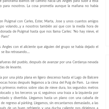
e panorama íbamos de camino hacia Les Angles para subir a esta
do para nosotros. La cosa prometía aunque la mañana no había
n Puigmal con Carles, Ester, Marta, Jose y unos cuantos amigos
mpo volando...y a nosotros también así que con la media hora de
ndonada de Puigmal hasta que nos llama Carles: 'No hay nieve, el
e Pam!'
Angles con el aliciente que alguien del grupo se había dejado el
se iba retrasando....
 afueras del pueblo, después de avanzar por una Cerdanya nevada
das de levante.
 por una pista plana en ligero descenso hasta el Lago de Balcere
cas horas después llegamos a la cima del Puig de Pam. La nieve
s primeros metros sobre olas de nieve dura, los segundos metros
locado y los terceros ya si, seguimos una traza a la izquierda por
stado y divertida. Llegamos hasta un plano con una cabaña de
de regreso al párking. Llegamos, sin encantarnos demasiado, a las
pués de un buen refrigerio y una ducha caliente nos dirigimos a