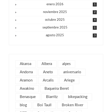
enero 2026
1
noviembre 2025
2
octubre 2025
4
septiembre 2025
1
agosto 2025
3
julio 2025
1
junio 2025
1
mayo 2025
2
Akaroa
Albera
alpes
julio 2019
1
Andorra
Aneto
aniversario
abril 2019
3
Aramon
Arcalis
Ariege
marzo 2019
2
Awakino
Baqueira Beret
febrero 2019
1
Benasque
Biarritz
bikepacking
enero 2019
1
blog
Boi Taull
Broken River
diciembre 2018
1