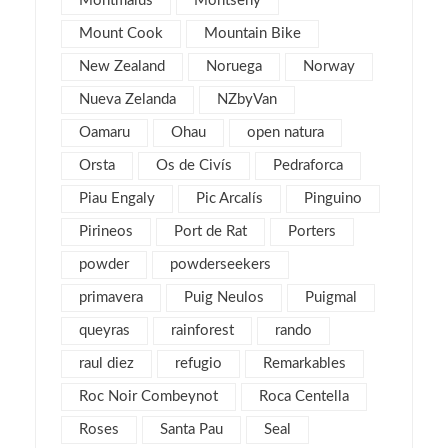
Montmalus
Montseny
mayo 2013
4
Mount Cook
Mountain Bike
marzo 2013
6
New Zealand
Noruega
Norway
febrero 2013
4
Nueva Zelanda
NZbyVan
enero 2013
5
diciembre 2012
Oamaru
Ohau
open natura
5
noviembre 2012
5
Orsta
Os de Civís
Pedraforca
octubre 2012
7
Piau Engaly
Pic Arcalís
Pinguino
septiembre 2012
6
Pirineos
Port de Rat
Porters
agosto 2012
1
powder
powderseekers
julio 2012
3
primavera
Puig Neulos
Puigmal
junio 2012
2
queyras
rainforest
rando
mayo 2012
2
raul diez
refugio
Remarkables
abril 2012
2
Roc Noir Combeynot
Roca Centella
marzo 2012
4
Roses
Santa Pau
Seal
febrero 2012
2