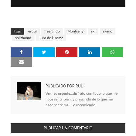
Tags
esquí
freerando
Montseny
ski
skimo
splitboard
Turo de l'Home
PUBLICADO POR
RUL!
Vivir es urgente...disfruto con todo lo que me
hace sentir bien, y prescindo de lo que me
hace sentir mal. Lo recomiendo.
PUBLICAR UN COMENTARIO