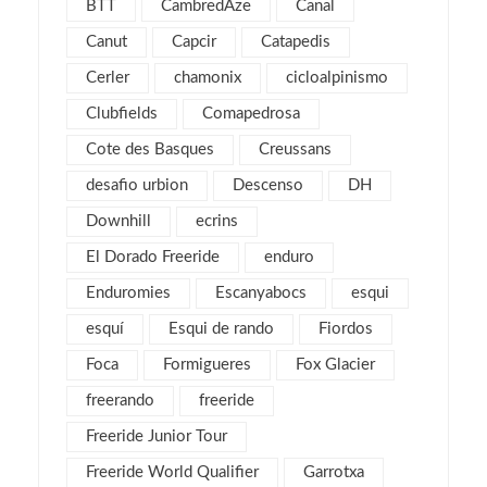
julio 2018
BTT
CambredAze
Canal
1
febrero 2018
2
Canut
Capcir
Catapedis
enero 2018
3
Cerler
chamonix
cicloalpinismo
noviembre 2017
2
Clubfields
Comapedrosa
octubre 2017
1
Cote des Basques
Creussans
septiembre 2017
2
desafio urbion
Descenso
DH
agosto 2017
4
Downhill
ecrins
julio 2017
1
El Dorado Freeride
enduro
mayo 2017
2
Enduromies
Escanyabocs
esqui
abril 2017
2
esquí
Esqui de rando
Fiordos
marzo 2017
4
Foca
Formigueres
Fox Glacier
febrero 2017
5
freerando
freeride
enero 2017
3
Freeride Junior Tour
diciembre 2016
3
Freeride World Qualifier
Garrotxa
noviembre 2016
1