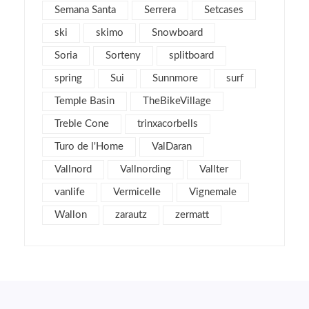
Semana Santa
Serrera
Setcases
enero 2012
5
ski
skimo
Snowboard
diciembre 2011
4
Soria
Sorteny
splitboard
noviembre 2011
5
spring
Sui
Sunnmore
surf
octubre 2011
4
Temple Basin
TheBikeVillage
septiembre 2011
2
Treble Cone
agosto 2011
trinxacorbells
4
julio 2011
2
Turo de l'Home
ValDaran
junio 2011
1
Vallnord
Vallnording
Vallter
mayo 2011
3
vanlife
Vermicelle
Vignemale
abril 2011
2
Wallon
zarautz
zermatt
marzo 2011
7
febrero 2011
6
enero 2011
5
diciembre 2010
3