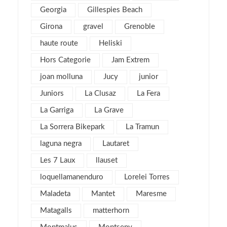
Georgia
Gillespies Beach
octubre 2016
1
Girona
gravel
septiembre 2016
Grenoble
2
agosto 2016
6
haute route
Heliski
julio 2016
1
Hors Categorie
Jam Extrem
junio 2016
3
joan molluna
Jucy
junior
mayo 2016
3
Juniors
La Clusaz
La Fera
abril 2016
4
La Garriga
La Grave
marzo 2016
4
La Sorrera Bikepark
La Tramun
febrero 2016
8
laguna negra
Lautaret
enero 2016
4
Les 7 Laux
llauset
diciembre 2015
3
loquellamanenduro
Lorelei Torres
noviembre 2015
3
Maladeta
Mantet
Maresme
julio 2015
1
Matagalls
matterhorn
noviembre 2013
1