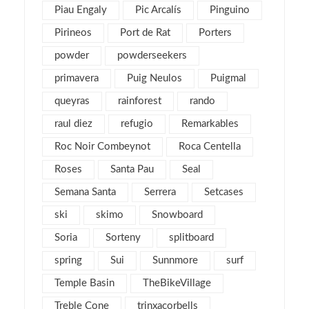
octubre 2012
7
Piau Engaly
Pic Arcalís
Pinguino
septiembre 2012
6
Pirineos
Port de Rat
Porters
agosto 2012
1
powder
powderseekers
julio 2012
3
primavera
Puig Neulos
Puigmal
junio 2012
2
queyras
rainforest
rando
mayo 2012
2
raul diez
refugio
Remarkables
abril 2012
2
Roc Noir Combeynot
Roca Centella
marzo 2012
4
Roses
Santa Pau
Seal
febrero 2012
2
Semana Santa
Serrera
Setcases
enero 2012
5
ski
skimo
Snowboard
diciembre 2011
4
Soria
Sorteny
splitboard
noviembre 2011
5
spring
Sui
Sunnmore
surf
octubre 2011
4
Temple Basin
TheBikeVillage
septiembre 2011
2
Treble Cone
agosto 2011
trinxacorbells
4