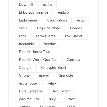
agosto 2017
4
Downhill
ecrins
julio 2017
1
El Dorado Freeride
enduro
mayo 2017
2
Enduromies
Escanyabocs
esqui
abril 2017
2
esquí
Esqui de rando
Fiordos
marzo 2017
4
Foca
Formigueres
Fox Glacier
febrero 2017
5
freerando
freeride
enero 2017
3
Freeride Junior Tour
diciembre 2016
3
Freeride World Qualifier
Garrotxa
noviembre 2016
1
Georgia
Gillespies Beach
octubre 2016
1
Girona
gravel
septiembre 2016
Grenoble
2
agosto 2016
6
haute route
Heliski
julio 2016
1
Hors Categorie
Jam Extrem
junio 2016
3
joan molluna
Jucy
junior
mayo 2016
3