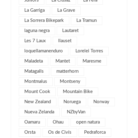
Juniors
La Clusaz
La Fera
abril 2016
4
La Garriga
La Grave
marzo 2016
4
La Sorrera Bikepark
La Tramun
febrero 2016
8
laguna negra
Lautaret
enero 2016
4
Les 7 Laux
llauset
diciembre 2015
3
loquellamanenduro
Lorelei Torres
noviembre 2015
3
Maladeta
Mantet
Maresme
julio 2015
1
Matagalls
matterhorn
noviembre 2013
1
Montmalus
Montseny
mayo 2013
4
Mount Cook
Mountain Bike
marzo 2013
6
New Zealand
Noruega
Norway
febrero 2013
4
Nueva Zelanda
NZbyVan
enero 2013
5
diciembre 2012
Oamaru
Ohau
open natura
5
noviembre 2012
5
Orsta
Os de Civís
Pedraforca