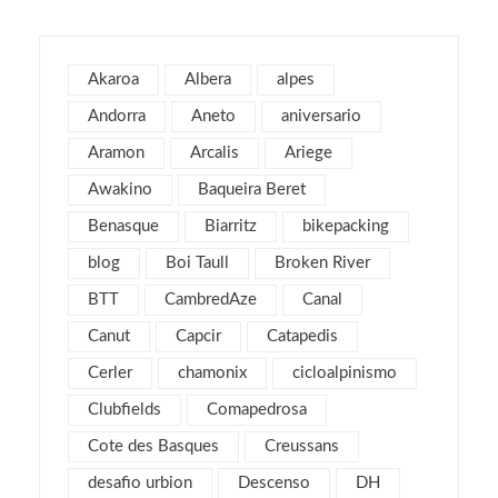
junio 2025
1
mayo 2025
2
Akaroa
Albera
alpes
julio 2019
1
Andorra
Aneto
aniversario
abril 2019
3
Aramon
Arcalis
Ariege
marzo 2019
2
Awakino
Baqueira Beret
febrero 2019
1
Benasque
Biarritz
bikepacking
enero 2019
1
blog
Boi Taull
Broken River
diciembre 2018
1
julio 2018
BTT
CambredAze
Canal
1
febrero 2018
2
Canut
Capcir
Catapedis
enero 2018
3
Cerler
chamonix
cicloalpinismo
noviembre 2017
2
Clubfields
Comapedrosa
octubre 2017
1
Cote des Basques
Creussans
septiembre 2017
2
desafio urbion
Descenso
DH