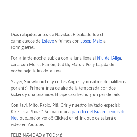
Días relajados antes de Navidad. El Sábado fue el
cumpletacos de
Esteve
y fuimos con
Josep Malo
a
Formigueres.
Por la tarde-noche, subida con la luna llena al
Niu de l'Aliga
,
cena con Mollu, Ramón, Judith, Marc y Pol y bajada de
noche bajo la luz de la luna.
Y ayer, Snowboard day en Les Angles...y nosotros de palilleros
por ahí ;). Primera línea de aire de la temporada con dos
kickers y una pirámide. El pipe casi hecho y un par de rails.
Con Javi, Mito, Pablo, Piti, Cris y nuestro invitado especial:
Kike "Isra Planas". Se marcó una
parodia del Isra en Temps de
Neu
que...mejor verlo!! Clickad en el link que os saltará el
video en Youtube.
FELIZ NAVIDAD a TOD@s!!