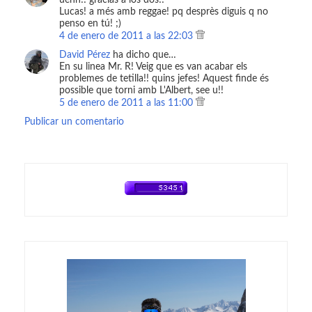
uehh!! gracias a los dos!!
Lucas! a més amb reggae! pq desprès diguis q no
penso en tú! ;)
4 de enero de 2011 a las 22:03
David Pérez
ha dicho que…
En su linea Mr. R! Veig que es van acabar els
problemes de tetilla!! quins jefes! Aquest finde és
possible que torni amb L'Albert, see u!!
5 de enero de 2011 a las 11:00
Publicar un comentario