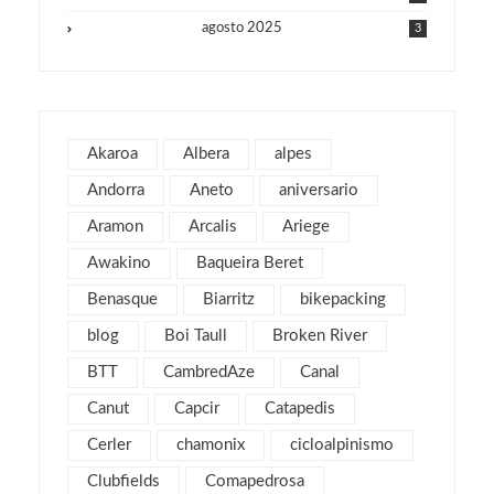
agosto 2025
3
julio 2025
1
junio 2025
1
mayo 2025
2
Akaroa
Albera
alpes
julio 2019
1
Andorra
Aneto
aniversario
abril 2019
3
Aramon
Arcalis
Ariege
marzo 2019
2
Awakino
Baqueira Beret
febrero 2019
1
Benasque
Biarritz
bikepacking
enero 2019
1
blog
Boi Taull
Broken River
diciembre 2018
1
julio 2018
BTT
CambredAze
Canal
1
febrero 2018
2
Canut
Capcir
Catapedis
enero 2018
3
Cerler
chamonix
cicloalpinismo
noviembre 2017
2
Clubfields
Comapedrosa