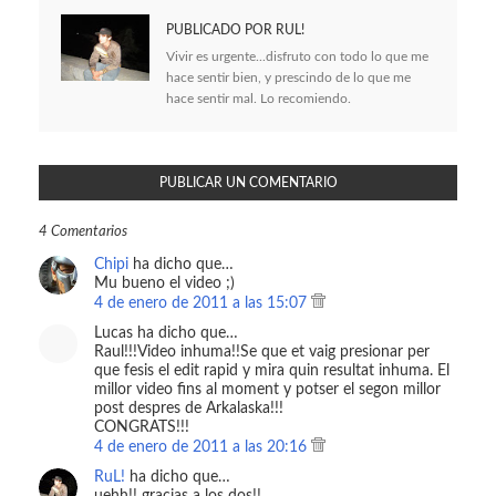
PUBLICADO POR
RUL!
Vivir es urgente...disfruto con todo lo que me
hace sentir bien, y prescindo de lo que me
hace sentir mal. Lo recomiendo.
PUBLICAR UN COMENTARIO
4 Comentarios
Chipi
ha dicho que…
Mu bueno el video ;)
4 de enero de 2011 a las 15:07
Lucas ha dicho que…
Raul!!!Video inhuma!!Se que et vaig presionar per
que fesis el edit rapid y mira quin resultat inhuma. El
millor video fins al moment y potser el segon millor
post despres de Arkalaska!!!
CONGRATS!!!
4 de enero de 2011 a las 20:16
RuL!
ha dicho que…