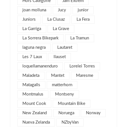
Hors Categorie
Jam Extrem
junio 2016
3
joan molluna
Jucy
junior
mayo 2016
3
Juniors
La Clusaz
La Fera
abril 2016
4
La Garriga
La Grave
marzo 2016
4
La Sorrera Bikepark
La Tramun
febrero 2016
8
laguna negra
Lautaret
enero 2016
4
Les 7 Laux
llauset
diciembre 2015
3
loquellamanenduro
Lorelei Torres
noviembre 2015
3
Maladeta
Mantet
Maresme
julio 2015
1
Matagalls
matterhorn
noviembre 2013
1
Montmalus
Montseny
mayo 2013
4
Mount Cook
Mountain Bike
marzo 2013
6
New Zealand
Noruega
Norway
febrero 2013
4
Nueva Zelanda
NZbyVan
enero 2013
5