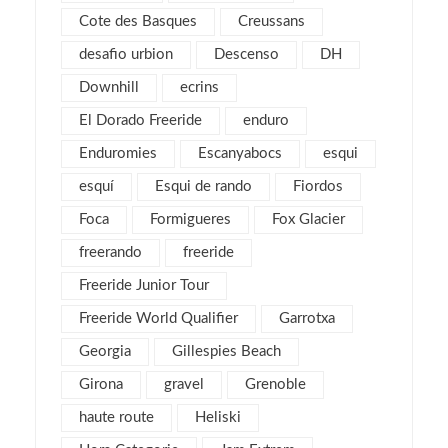
octubre 2017
1
Cote des Basques
Creussans
septiembre 2017
2
desafio urbion
Descenso
DH
agosto 2017
4
Downhill
ecrins
julio 2017
1
El Dorado Freeride
enduro
mayo 2017
2
Enduromies
Escanyabocs
esqui
abril 2017
2
esquí
Esqui de rando
Fiordos
marzo 2017
4
Foca
Formigueres
Fox Glacier
febrero 2017
5
freerando
freeride
enero 2017
3
Freeride Junior Tour
diciembre 2016
3
Freeride World Qualifier
Garrotxa
noviembre 2016
1
Georgia
Gillespies Beach
octubre 2016
1
Girona
gravel
septiembre 2016
Grenoble
2
agosto 2016
6
haute route
Heliski
julio 2016
1