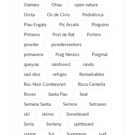
diciembre 2012
Oamaru
Ohau
open natura
5
noviembre 2012
5
Orsta
Os de Civís
Pedraforca
octubre 2012
7
Piau Engaly
Pic Arcalís
Pinguino
septiembre 2012
6
Pirineos
Port de Rat
Porters
agosto 2012
1
powder
powderseekers
julio 2012
3
primavera
Puig Neulos
Puigmal
junio 2012
2
queyras
rainforest
rando
mayo 2012
2
raul diez
refugio
Remarkables
abril 2012
2
Roc Noir Combeynot
Roca Centella
marzo 2012
4
Roses
Santa Pau
Seal
febrero 2012
2
Semana Santa
Serrera
Setcases
enero 2012
5
ski
skimo
Snowboard
diciembre 2011
4
Soria
Sorteny
splitboard
noviembre 2011
5
spring
Sui
Sunnmore
surf