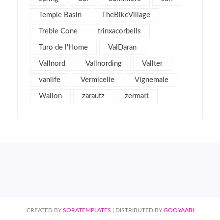
octubre 2011
4
Temple Basin
TheBikeVillage
septiembre 2011
2
Treble Cone
agosto 2011
trinxacorbells
4
julio 2011
2
Turo de l'Home
ValDaran
junio 2011
1
Vallnord
Vallnording
Vallter
mayo 2011
3
vanlife
Vermicelle
Vignemale
abril 2011
2
Wallon
zarautz
zermatt
marzo 2011
7
febrero 2011
6
enero 2011
5
diciembre 2010
3
noviembre 2010
7
octubre 2010
9
septiembre 2010
2
CREATED BY
SORATEMPLATES
| DISTRIBUTED BY
GOOYAABI
agosto 2010
5